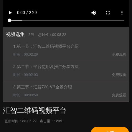
视频选集
3节
总时长：00:08:22
1.第一节：汇智二维码视频平台介绍
时长：00:02:29
免费观看
2.第二节：平台使用及推广分享方法
时长：00:02:03
免费观看
3.第三节：汇智720 VR全景介绍
时长：00:03:50
免费观看
汇智二维码视频平台
更新时间：
22-05-27
点击量：
1239