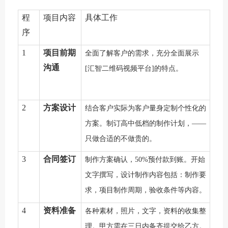
程
项目内容
具体工作
序
1
项目前期
全面了解客户的需求，充分全面展示
沟通
[汇智二维码视频平台]的特点。
2
方案设计
结合客户实际为客户量身定制个性化的
方案
。
制订高中低档的制作计划，
——
只做合适的不做贵的。
3
合同签订
制作方案确认，
50%
预付款到账
。
开始
文字撰写，设计制作
内容包括：制作要
求，项目制作周期，验收条件等内容。
4
资料准备
各种素材，照片，文字，资料的收集整
理。
甲方需在三日内备齐提交给乙方。