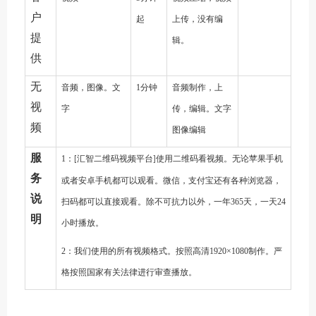
户
起
上传，没有编
提
辑。
供
无
音频，图像。文
1分钟
音频制作，上
视
字
传，编辑。文字
频
图像编辑
服
1
：
汇智二维码视频平台
使用二维码看视频。无论苹果手机
[
]
务
或者安卓手机都可以观看。微信，支付宝还有各种浏览器，
说
扫码都可以直接观看。除不可抗力以外，一年
365天，一天24
明
小时播放。
2
：
我
们使用的所有视频格式。按照高清
1
920×1080制作
。
严
格按照国家有关法律进行审查播放。