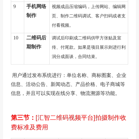
9
手机网络
视频成品压缩编码，上传网站、编辑网
制作
页、制作二维码调试、客户扫码或者支
付看视频。
10
二维码
后
调试后印刷成二维码供甲方张贴及宣
期制作
传、付尾款。如果是项目展示则进行利
润分成面谈，合同结束。
用户通过发布系统
进行：
单位名称、商标图案、企业
信息、活动公告、新闻动态、产品价格、电子商城等
信息，并且可以实现在线
分享
、物流溯源等功能。
[汇智二维码视频平台]拍摄制作收
第三节
：
费标准及费用