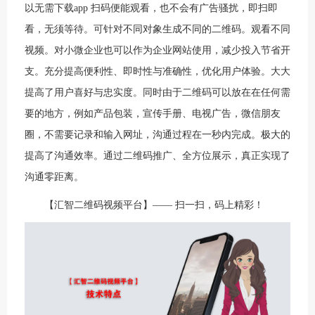
以无需下载
app
扫码便能观看，也不会有广告骚扰，即扫即
看，无须等待。可针对不同对象生成不同的二维码。观看不同
视频。对小微企业也可以作为企业网站使用，减少投入节省开
支。充分提高便利性、即时性与准确性，优化用户体验。大大
提高了用户喜好与忠实度。同时由于二维码可以放在在任何需
要的地方，例如产品包装，宣传手册、电视广告，微信朋友
圈，不需要记录和输入网址，沟通过程在一秒内完成。极大的
提高了沟通效率。通过二维码推广、全方位展示，真正实现了
沟通零距离。
【汇智二维码视频平台】—— 扫一扫，码上精彩！