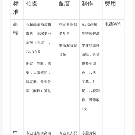
标
拍摄
配音
制作
费用
准
电话咨询
高
4k超高清画质摄
指定专业知
AE动画炫
端
影机，高端专业
名配音
酷特效包装
演员（面议），
非版权背景
专业非线性
720度VR
音乐
编辑，达芬
摇臂，导轨，
脚
奇专业调
架，
大疆航拍，
色，片头，
稳定器、专业导
字幕，片
演（面议）策划
尾，片花制
作。可修改
4次
中
专业佳能
2k高清
专业真人配
专题片制