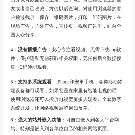
友或者自己收藏，方便以后查询。对使用浏览器的客
户通过截屏，保存二维码图片，打印二维码图片，在
现场广告，户外广告，宣传页、视频广告里，面向全
国大众分享。
4：
没有
插播
广告
：
安心专注看视频。
无需下载
app
软
件，保护隐私无需获取相关权限，无任何后台数据搜
集
扫码便能观看。
5：
支持多
系统
观看
：iPhone和安卓手机，各类移动终
端设备都可观看，
如果您是在家里有智能电视的话，
使用浏览器还可以投屏电视宽屏多人观看。
全套数字
系统开发，让网络视频展览易如反掌。
6：
强大的站外嵌入功能
：可自由嵌入到各大平台网
站。特别是嵌入到各单位自己的相关网站页面。