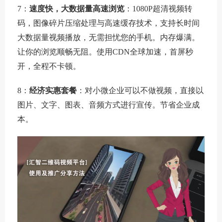
7：
速度快，
大数据量
高速浏览
：
1080P
超清视频转
码
，图像碎片压缩处理与高速缓存技术，支持长时间
大数据量视频播放，无需担忧您的手机。内存爆满。
让你的浏览顺畅无阻。使用
CDN全球加速，首屏秒
开，全程不卡顿
。
8：
经济实惠套餐
：对小微企业可以不做视频，直接以
图片、文字、图表、音频方式进行宣传。节省企业成
本。