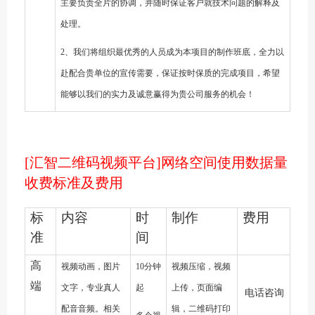
主要负责全片的
协调
，并随时保证客户就技术问题的解释及
处理。
2、我
们
将组织最优秀的人员成为本项目的制作班底，全力以
赴配合贵
单位
的宣传需要，保证按时保质的完成项目
，
希望
能够以我们的实力及诚意赢得为贵公司服务的机会！
[汇智二维码视频平台]网络空间使用数据量
收费标准及费用
标
内容
时
制作
费用
准
间
高
视频动画，图片
10分钟
视频压缩，视频
端
文字，专业真人
起
上传，页面编
电话咨询
配音音频。相关
辑，二维码打印